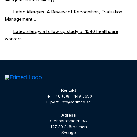
Latex Allergies: A Review of Recognition, Evaluation,
Management...
Latex allergy: a follow up study of 1040 healthcare
workers
Kontakt
Tel. +46 (0)8 - 449 5650
E-post:
info@erimed.se
Adress
Stensätravägen 9A
127 39 Skärholmen
Sverige