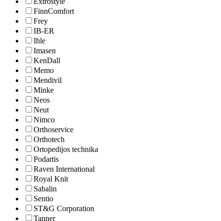
Extrostyle
FinnComfort
Frey
IB-ER
Ihle
Imasen
KenDall
Memo
Mendivil
Minke
Neos
Neut
Nimco
Orthoservice
Orthotech
Ortopedijos technika
Podartis
Raven International
Royal Knit
Sabalin
Sentio
ST&G Corporation
Tanner