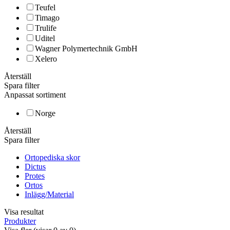
Teufel
Timago
Trulife
Uditel
Wagner Polymertechnik GmbH
Xelero
Återställ
Spara filter
Anpassat sortiment
Norge
Återställ
Spara filter
Ortopediska skor
Dictus
Protes
Ortos
Inlägg/Material
Visa resultat
Produkter