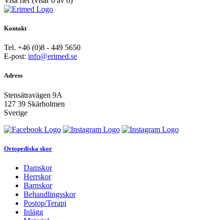
Visa fler
(visar
0
av
0
)
Kontakt
Tel. +46 (0)8 - 449 5650
E-post:
info@erimed.se
Adress
Stensätravägen 9A
127 39 Skärholmen
Sverige
Ortopediska skor
Damskor
Herrskor
Barnskor
Behandlingsskor
Postop/Terapi
Inlägg