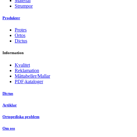
Material
Strumpor
Produkter
Protes
Ortos
Dictus
Information
Kvalitet
Reklamation
Måttabeller/Mallar
PDF-kataloger
Dictus
Artiklar
Ortopediska problem
Om oss