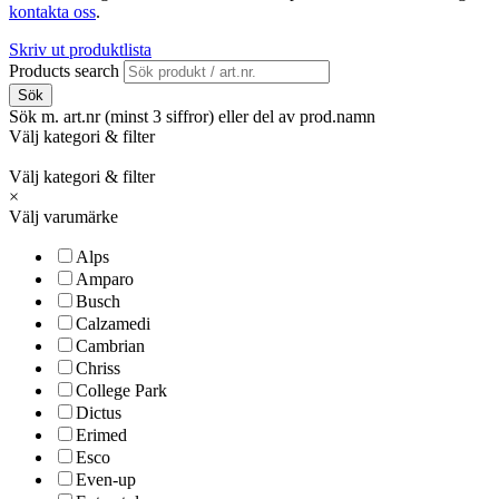
kontakta oss
.
Skriv ut produktlista
Products search
Sök
Sök m. art.nr (minst 3 siffror) eller del av prod.namn
Välj kategori & filter
Välj kategori & filter
×
Välj varumärke
Alps
Amparo
Busch
Calzamedi
Cambrian
Chriss
College Park
Dictus
Erimed
Esco
Even-up