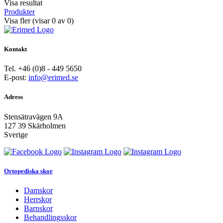
Visa resultat
Produkter
Visa fler
(visar
0
av
0
)
Kontakt
Tel. +46 (0)8 - 449 5650
E-post:
info@erimed.se
Adress
Stensätravägen 9A
127 39 Skärholmen
Sverige
Ortopediska skor
Damskor
Herrskor
Barnskor
Behandlingsskor