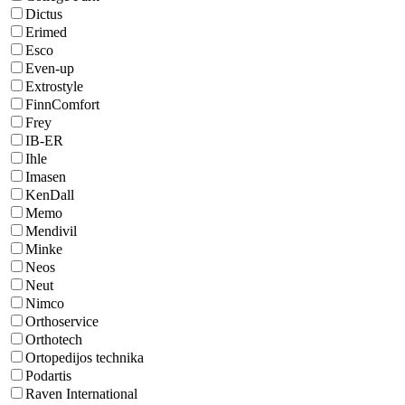
Dictus
Erimed
Esco
Even-up
Extrostyle
FinnComfort
Frey
IB-ER
Ihle
Imasen
KenDall
Memo
Mendivil
Minke
Neos
Neut
Nimco
Orthoservice
Orthotech
Ortopedijos technika
Podartis
Raven International