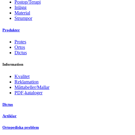
Postop/Terapi
Inlägg
Material
Strumpor
Produkter
Protes
Ortos
Dictus
Information
Kvalitet
Reklamation
Måttabeller/Mallar
PDF-kataloger
Dictus
Artiklar
Ortopediska problem