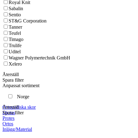
Royal Knit
Sabalin
Sentio
ST&G Corporation
Tanner
Teufel
Timago
Trulife
Uditel
Wagner Polymertechnik GmbH
Xelero
Återställ
Spara filter
Anpassat sortiment
Norge
Återställ
Ortopediska skor
Spara filter
Dictus
Protes
Ortos
Inlägg/Material