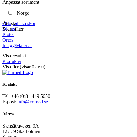
Anpassat sortiment
Norge
Återställ
Ortopediska skor
Spara filter
Dictus
Protes
Ortos
Inlägg/Material
Visa resultat
Produkter
Visa fler
(visar
0
av
0
)
Kontakt
Tel. +46 (0)8 - 449 5650
E-post:
info@erimed.se
Adress
Stensätravägen 9A
127 39 Skärholmen
Sverige