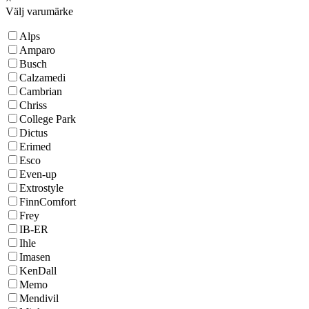
Välj varumärke
Alps
Amparo
Busch
Calzamedi
Cambrian
Chriss
College Park
Dictus
Erimed
Esco
Even-up
Extrostyle
FinnComfort
Frey
IB-ER
Ihle
Imasen
KenDall
Memo
Mendivil