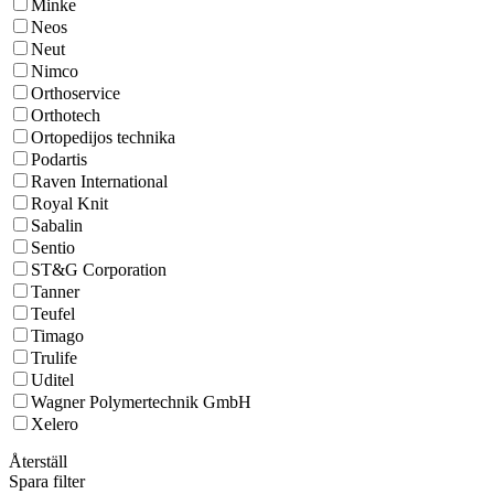
Minke
Neos
Neut
Nimco
Orthoservice
Orthotech
Ortopedijos technika
Podartis
Raven International
Royal Knit
Sabalin
Sentio
ST&G Corporation
Tanner
Teufel
Timago
Trulife
Uditel
Wagner Polymertechnik GmbH
Xelero
Återställ
Spara filter