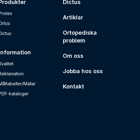
Produkter
Dictus
Protes
Artiklar
Ortos
Ortopediska
Dictus
problem
Information
Om oss
Kvalitet
Jobba hos oss
Reklamation
Måttabeller/Mallar
Kontakt
PDF-kataloger