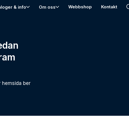
Webbshop
Kontakt
aloger & info
Om oss
edan
fram
r hemsida ber