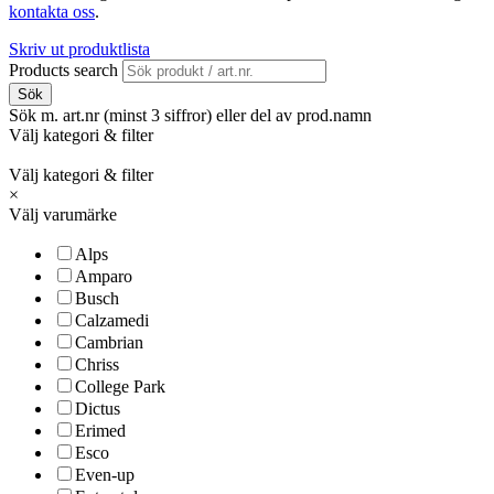
kontakta oss
.
Skriv ut produktlista
Products search
Sök
Sök m. art.nr (minst 3 siffror) eller del av prod.namn
Välj kategori & filter
Välj kategori & filter
×
Välj varumärke
Alps
Amparo
Busch
Calzamedi
Cambrian
Chriss
College Park
Dictus
Erimed
Esco
Even-up