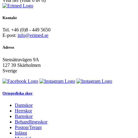
Visa fler
(visar
0
av
0
)
Kontakt
Tel. +46 (0)8 - 449 5650
E-post:
info@erimed.se
Adress
Stensätravägen 9A
127 39 Skärholmen
Sverige
Ortopediska skor
Damskor
Herrskor
Barnskor
Behandlingsskor
Postop/Terapi
Inlägg