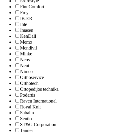
Extrostyle
FinnComfort
Frey
IB-ER
Ihle
Imasen
KenDall
Memo
Mendivil
Minke
Neos
Neut
Nimco
Orthoservice
Orthotech
Ortopedijos technika
Podartis
Raven International
Royal Knit
Sabalin
Sentio
ST&G Corporation
Tanner