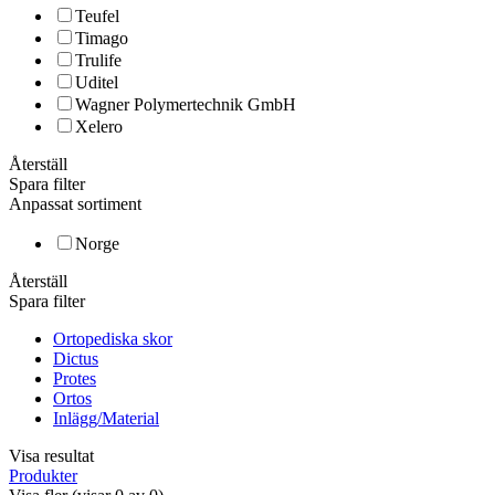
Teufel
Timago
Trulife
Uditel
Wagner Polymertechnik GmbH
Xelero
Återställ
Spara filter
Anpassat sortiment
Norge
Återställ
Spara filter
Ortopediska skor
Dictus
Protes
Ortos
Inlägg/Material
Visa resultat
Produkter