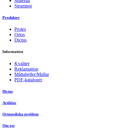
Material
Strumpor
Produkter
Protes
Ortos
Dictus
Information
Kvalitet
Reklamation
Måttabeller/Mallar
PDF-kataloger
Dictus
Artiklar
Ortopediska problem
Om oss