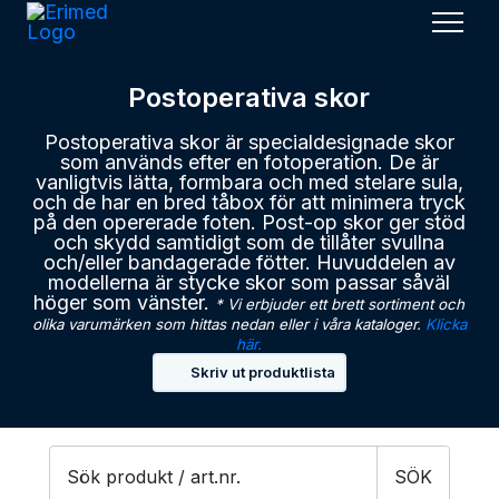
Men
Postoperativa skor
Postoperativa skor är specialdesignade skor
som används efter en fotoperation. De är
vanligtvis lätta, formbara och med stelare sula,
och de har en bred tåbox för att minimera tryck
på den opererade foten. Post-op skor ger stöd
och skydd samtidigt som de tillåter svullna
och/eller bandagerade fötter. Huvuddelen av
modellerna är stycke skor som passar såväl
höger som vänster.
* Vi erbjuder ett brett sortiment och
olika varumärken som hittas nedan eller i våra kataloger.
Klicka
här.
Skriv ut produktlista
Products
SÖK
search