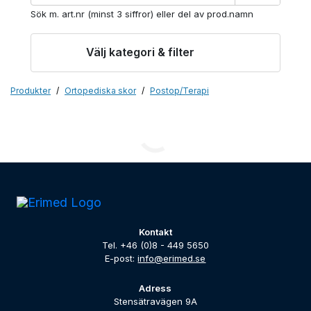
Sök m. art.nr (minst 3 siffror) eller del av prod.namn
Välj kategori & filter
Produkter
Ortopediska skor
Postop/Terapi
Kontakt
Tel. +46 (0)8 - 449 5650
E-post:
info@erimed.se
Adress
Stensätravägen 9A