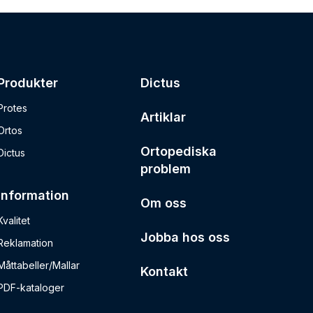
Produkter
Dictus
Protes
Artiklar
Ortos
Ortopediska
Dictus
problem
Information
Om oss
Kvalitet
Jobba hos oss
Reklamation
Måttabeller/Mallar
Kontakt
PDF-kataloger