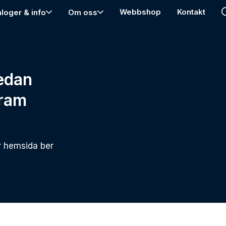
Webbshop
Kontakt
aloger & info
Om oss
edan
fram
r hemsida ber