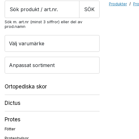
Produkter
Pr
Products
SÖK
search
Sök m. art.nr (minst 3 siffror) eller del av
prod.namn
Välj varumärke
Anpassat sortiment
Ortopediska skor
Dictus
Protes
Fötter
Proteshylsor